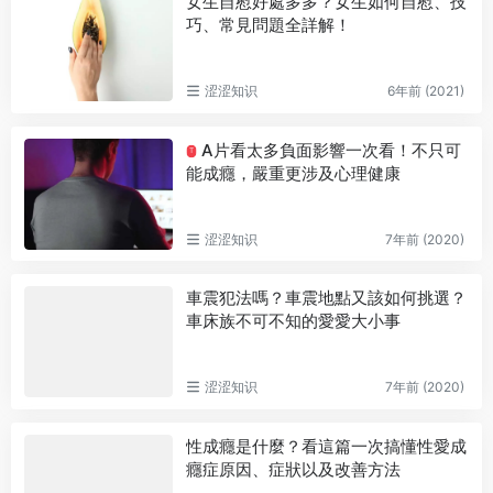
女生自慰好處多多？女生如何自慰、技
巧、常見問題全詳解！
涩涩知识
6年前 (2021)
A片看太多負面影響一次看！不只可
T
能成癮，嚴重更涉及心理健康
涩涩知识
7年前 (2020)
車震犯法嗎？車震地點又該如何挑選？
車床族不可不知的愛愛大小事
涩涩知识
7年前 (2020)
性成癮是什麼？看這篇一次搞懂性愛成
癮症原因、症狀以及改善方法