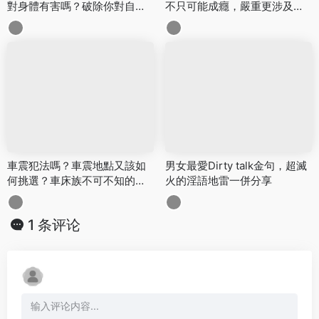
對身體有害嗎？破除你對自慰
不只可能成癮，嚴重更涉及心
的各種迷思
理健康
車震犯法嗎？車震地點又該如
男女最愛Dirty talk金句，超滅
何挑選？車床族不可不知的愛
火的淫語地雷一併分享
愛大小事
1 条评论