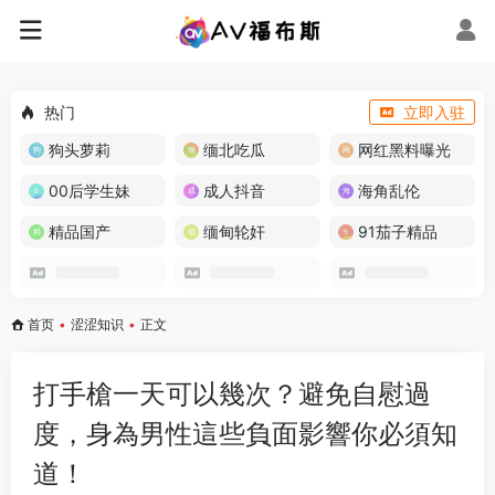
热门
立即入驻
狗头萝莉
缅北吃瓜
网红黑料曝光
00后学生妹
成人抖音
海角乱伦
精品国产
缅甸轮奸
91茄子精品
首页
•
涩涩知识
•
正文
打手槍一天可以幾次？避免自慰過
度，身為男性這些負面影響你必須知
道！