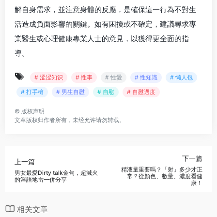
解自身需求，並注意身體的反應，是確保這一行為不對生
活造成負面影響的關鍵。如有困擾或不確定，建議尋求專
業醫生或心理健康專業人士的意見，以獲得更全面的指
導。
# 涩涩知识
# 性事
# 性愛
# 性知識
# 懶人包
# 打手槍
# 男生自慰
# 自慰
# 自慰過度
©
版权声明
文章版权归作者所有，未经允许请勿转载。
下一篇
上一篇
精液量重要嗎？「射」多少才正
男女最愛Dirty talk金句，超滅火
常？從顏色、數量、濃度看健
的淫語地雷一併分享
康！
相关文章