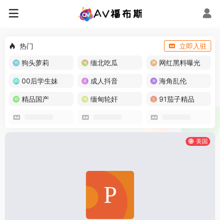
热门
立即入驻
狗头萝莉
缅北吃瓜
网红黑料曝光
00后学生妹
成人抖音
海角乱伦
精品国产
缅甸轮奸
91茄子精品
美国